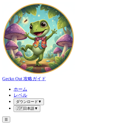
Gecko Out 攻略ガイド
ホーム
レベル
ダウンロード
▼
🇯🇵
日本語
▼
☰