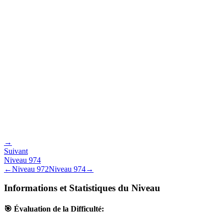
→
Suivant
Niveau
974
←
Niveau
972
Niveau
974
→
Informations et Statistiques du Niveau
🎯 Évaluation de la Difficulté: