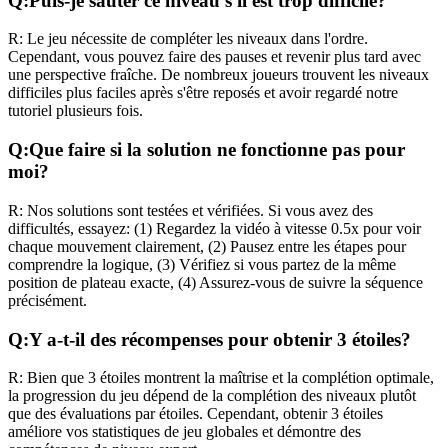
Q:
Puis-je sauter ce niveau s'il est trop difficile?
R:
Le jeu nécessite de compléter les niveaux dans l'ordre.
Cependant, vous pouvez faire des pauses et revenir plus tard avec
une perspective fraîche. De nombreux joueurs trouvent les niveaux
difficiles plus faciles après s'être reposés et avoir regardé notre
tutoriel plusieurs fois.
Q:
Que faire si la solution ne fonctionne pas pour
moi?
R:
Nos solutions sont testées et vérifiées. Si vous avez des
difficultés, essayez: (1) Regardez la vidéo à vitesse 0.5x pour voir
chaque mouvement clairement, (2) Pausez entre les étapes pour
comprendre la logique, (3) Vérifiez si vous partez de la même
position de plateau exacte, (4) Assurez-vous de suivre la séquence
précisément.
Q:
Y a-t-il des récompenses pour obtenir 3 étoiles?
R:
Bien que 3 étoiles montrent la maîtrise et la complétion optimale,
la progression du jeu dépend de la complétion des niveaux plutôt
que des évaluations par étoiles. Cependant, obtenir 3 étoiles
améliore vos statistiques de jeu globales et démontre des