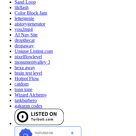
Sand Loop
tikflash
Color Block Jam
lettergenie
aistorygenerator
you2mp4
AI Nav Site
dropthecat
dropaway
Unique Listing.com
pixelflowlevel
monumentvalley 3
hexa away
brain test level
Hotpot Flow
catdom
tonn tone
Wizard Alchemy
taskbarhero
gakuran codes