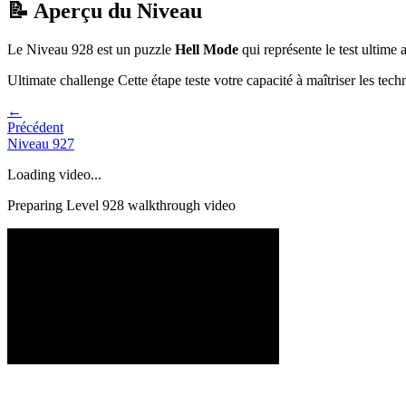
📝 Aperçu du Niveau
Le Niveau
928
est un puzzle
Hell Mode
qui
représente le test ultim
Ultimate challenge
Cette étape teste votre capacité à
maîtriser les tec
←
Précédent
Niveau
927
Loading video...
Preparing Level
928
walkthrough video