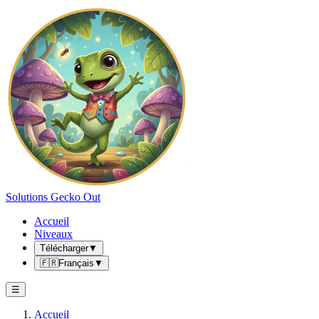
Solutions Gecko Out
Accueil
Niveaux
Télécharger
▼
🇫🇷
Français
▼
☰
Accueil