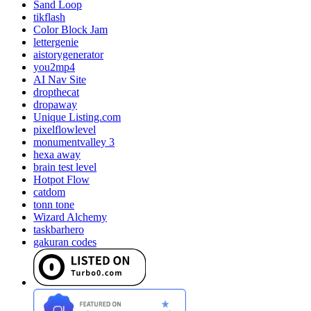
Sand Loop
tikflash
Color Block Jam
lettergenie
aistorygenerator
you2mp4
AI Nav Site
dropthecat
dropaway
Unique Listing.com
pixelflowlevel
monumentvalley 3
hexa away
brain test level
Hotpot Flow
catdom
tonn tone
Wizard Alchemy
taskbarhero
gakuran codes