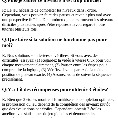
Q:
Puis-je sauter ce niveau s'il est trop difficile?
R:
Le jeu nécessite de compléter les niveaux dans l'ordre.
Cependant, vous pouvez faire des pauses et revenir plus tard avec
une perspective fraîche. De nombreux joueurs trouvent les niveaux
difficiles plus faciles après s'être reposés et avoir regardé notre
tutoriel plusieurs fois.
Q:
Que faire si la solution ne fonctionne pas pour
moi?
R:
Nos solutions sont testées et vérifiées. Si vous avez des
difficultés, essayez: (1) Regardez la vidéo à vitesse 0.5x pour voir
chaque mouvement clairement, (2) Pausez entre les étapes pour
comprendre la logique, (3) Vérifiez si vous partez de la même
position de plateau exacte, (4) Assurez-vous de suivre la séquence
précisément.
Q:
Y a-t-il des récompenses pour obtenir 3 étoiles?
R:
Bien que 3 étoiles montrent la maîtrise et la complétion optimale,
la progression du jeu dépend de la complétion des niveaux plutôt
que des évaluations par étoiles. Cependant, obtenir 3 étoiles
améliore vos statistiques de jeu globales et démontre des