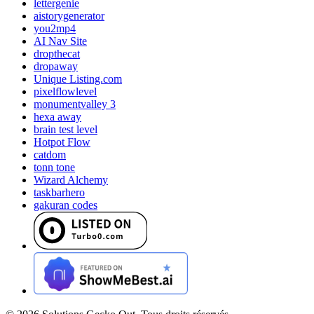
lettergenie
aistorygenerator
you2mp4
AI Nav Site
dropthecat
dropaway
Unique Listing.com
pixelflowlevel
monumentvalley 3
hexa away
brain test level
Hotpot Flow
catdom
tonn tone
Wizard Alchemy
taskbarhero
gakuran codes