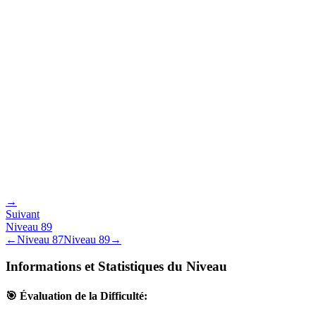
→
Suivant
Niveau
89
←
Niveau
87
Niveau
89
→
Informations et Statistiques du Niveau
🎯 Évaluation de la Difficulté: