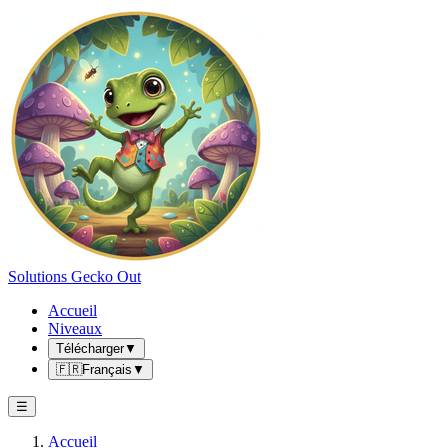
Solutions Gecko Out
Accueil
Niveaux
Télécharger
▼
🇫🇷
Français
▼
☰
Accueil