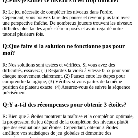
Q:
Puis-je sauter ce niveau s'il est trop difficile?
R:
Le jeu nécessite de compléter les niveaux dans l'ordre.
Cependant, vous pouvez faire des pauses et revenir plus tard avec
une perspective fraîche. De nombreux joueurs trouvent les niveaux
difficiles plus faciles après s'être reposés et avoir regardé notre
tutoriel plusieurs fois.
Q:
Que faire si la solution ne fonctionne pas pour
moi?
R:
Nos solutions sont testées et vérifiées. Si vous avez des
difficultés, essayez: (1) Regardez la vidéo à vitesse 0.5x pour voir
chaque mouvement clairement, (2) Pausez entre les étapes pour
comprendre la logique, (3) Vérifiez si vous partez de la même
position de plateau exacte, (4) Assurez-vous de suivre la séquence
précisément.
Q:
Y a-t-il des récompenses pour obtenir 3 étoiles?
R:
Bien que 3 étoiles montrent la maîtrise et la complétion optimale,
la progression du jeu dépend de la complétion des niveaux plutôt
que des évaluations par étoiles. Cependant, obtenir 3 étoiles
améliore vos statistiques de jeu globales et démontre des