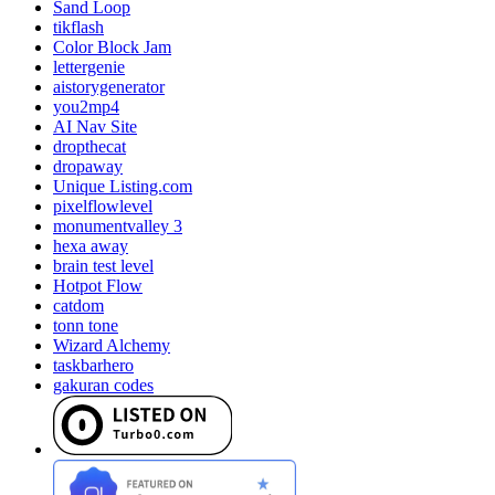
Sand Loop
tikflash
Color Block Jam
lettergenie
aistorygenerator
you2mp4
AI Nav Site
dropthecat
dropaway
Unique Listing.com
pixelflowlevel
monumentvalley 3
hexa away
brain test level
Hotpot Flow
catdom
tonn tone
Wizard Alchemy
taskbarhero
gakuran codes