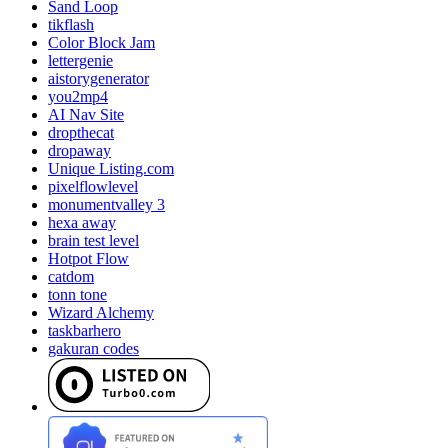
Sand Loop
tikflash
Color Block Jam
lettergenie
aistorygenerator
you2mp4
AI Nav Site
dropthecat
dropaway
Unique Listing.com
pixelflowlevel
monumentvalley 3
hexa away
brain test level
Hotpot Flow
catdom
tonn tone
Wizard Alchemy
taskbarhero
gakuran codes