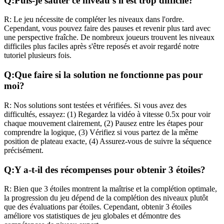
Q:
Puis-je sauter ce niveau s'il est trop difficile?
R:
Le jeu nécessite de compléter les niveaux dans l'ordre.
Cependant, vous pouvez faire des pauses et revenir plus tard avec
une perspective fraîche. De nombreux joueurs trouvent les niveaux
difficiles plus faciles après s'être reposés et avoir regardé notre
tutoriel plusieurs fois.
Q:
Que faire si la solution ne fonctionne pas pour
moi?
R:
Nos solutions sont testées et vérifiées. Si vous avez des
difficultés, essayez: (1) Regardez la vidéo à vitesse 0.5x pour voir
chaque mouvement clairement, (2) Pausez entre les étapes pour
comprendre la logique, (3) Vérifiez si vous partez de la même
position de plateau exacte, (4) Assurez-vous de suivre la séquence
précisément.
Q:
Y a-t-il des récompenses pour obtenir 3 étoiles?
R:
Bien que 3 étoiles montrent la maîtrise et la complétion optimale,
la progression du jeu dépend de la complétion des niveaux plutôt
que des évaluations par étoiles. Cependant, obtenir 3 étoiles
améliore vos statistiques de jeu globales et démontre des