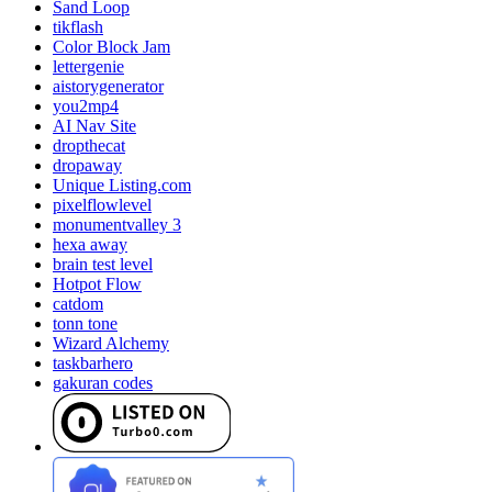
Sand Loop
tikflash
Color Block Jam
lettergenie
aistorygenerator
you2mp4
AI Nav Site
dropthecat
dropaway
Unique Listing.com
pixelflowlevel
monumentvalley 3
hexa away
brain test level
Hotpot Flow
catdom
tonn tone
Wizard Alchemy
taskbarhero
gakuran codes