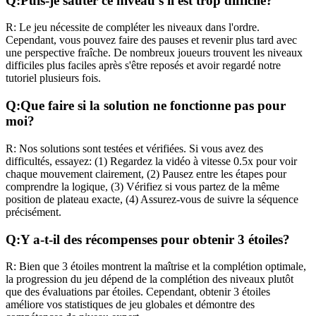
Q:
Puis-je sauter ce niveau s'il est trop difficile?
R:
Le jeu nécessite de compléter les niveaux dans l'ordre.
Cependant, vous pouvez faire des pauses et revenir plus tard avec
une perspective fraîche. De nombreux joueurs trouvent les niveaux
difficiles plus faciles après s'être reposés et avoir regardé notre
tutoriel plusieurs fois.
Q:
Que faire si la solution ne fonctionne pas pour
moi?
R:
Nos solutions sont testées et vérifiées. Si vous avez des
difficultés, essayez: (1) Regardez la vidéo à vitesse 0.5x pour voir
chaque mouvement clairement, (2) Pausez entre les étapes pour
comprendre la logique, (3) Vérifiez si vous partez de la même
position de plateau exacte, (4) Assurez-vous de suivre la séquence
précisément.
Q:
Y a-t-il des récompenses pour obtenir 3 étoiles?
R:
Bien que 3 étoiles montrent la maîtrise et la complétion optimale,
la progression du jeu dépend de la complétion des niveaux plutôt
que des évaluations par étoiles. Cependant, obtenir 3 étoiles
améliore vos statistiques de jeu globales et démontre des