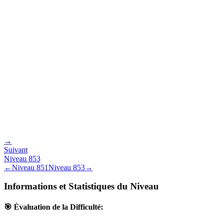
→
Suivant
Niveau
853
←
Niveau
851
Niveau
853
→
Informations et Statistiques du Niveau
🎯 Évaluation de la Difficulté: