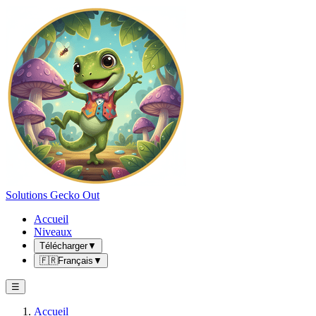
Solutions Gecko Out
Accueil
Niveaux
Télécharger
▼
🇫🇷
Français
▼
☰
Accueil