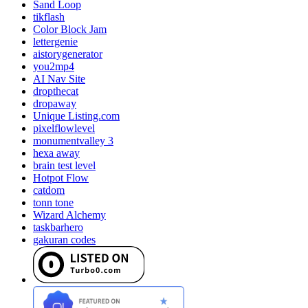
Sand Loop
tikflash
Color Block Jam
lettergenie
aistorygenerator
you2mp4
AI Nav Site
dropthecat
dropaway
Unique Listing.com
pixelflowlevel
monumentvalley 3
hexa away
brain test level
Hotpot Flow
catdom
tonn tone
Wizard Alchemy
taskbarhero
gakuran codes