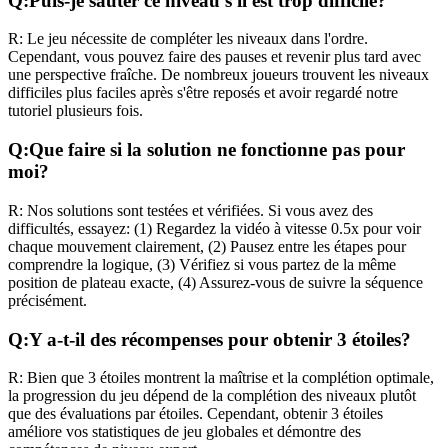
Q:
Puis-je sauter ce niveau s'il est trop difficile?
R:
Le jeu nécessite de compléter les niveaux dans l'ordre.
Cependant, vous pouvez faire des pauses et revenir plus tard avec
une perspective fraîche. De nombreux joueurs trouvent les niveaux
difficiles plus faciles après s'être reposés et avoir regardé notre
tutoriel plusieurs fois.
Q:
Que faire si la solution ne fonctionne pas pour
moi?
R:
Nos solutions sont testées et vérifiées. Si vous avez des
difficultés, essayez: (1) Regardez la vidéo à vitesse 0.5x pour voir
chaque mouvement clairement, (2) Pausez entre les étapes pour
comprendre la logique, (3) Vérifiez si vous partez de la même
position de plateau exacte, (4) Assurez-vous de suivre la séquence
précisément.
Q:
Y a-t-il des récompenses pour obtenir 3 étoiles?
R:
Bien que 3 étoiles montrent la maîtrise et la complétion optimale,
la progression du jeu dépend de la complétion des niveaux plutôt
que des évaluations par étoiles. Cependant, obtenir 3 étoiles
améliore vos statistiques de jeu globales et démontre des