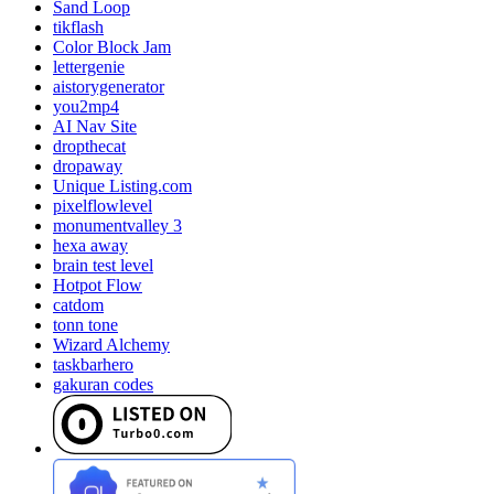
Sand Loop
tikflash
Color Block Jam
lettergenie
aistorygenerator
you2mp4
AI Nav Site
dropthecat
dropaway
Unique Listing.com
pixelflowlevel
monumentvalley 3
hexa away
brain test level
Hotpot Flow
catdom
tonn tone
Wizard Alchemy
taskbarhero
gakuran codes