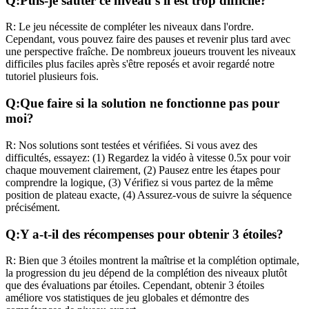
Q:
Puis-je sauter ce niveau s'il est trop difficile?
R:
Le jeu nécessite de compléter les niveaux dans l'ordre.
Cependant, vous pouvez faire des pauses et revenir plus tard avec
une perspective fraîche. De nombreux joueurs trouvent les niveaux
difficiles plus faciles après s'être reposés et avoir regardé notre
tutoriel plusieurs fois.
Q:
Que faire si la solution ne fonctionne pas pour
moi?
R:
Nos solutions sont testées et vérifiées. Si vous avez des
difficultés, essayez: (1) Regardez la vidéo à vitesse 0.5x pour voir
chaque mouvement clairement, (2) Pausez entre les étapes pour
comprendre la logique, (3) Vérifiez si vous partez de la même
position de plateau exacte, (4) Assurez-vous de suivre la séquence
précisément.
Q:
Y a-t-il des récompenses pour obtenir 3 étoiles?
R:
Bien que 3 étoiles montrent la maîtrise et la complétion optimale,
la progression du jeu dépend de la complétion des niveaux plutôt
que des évaluations par étoiles. Cependant, obtenir 3 étoiles
améliore vos statistiques de jeu globales et démontre des