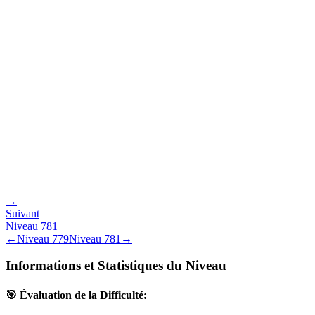
→
Suivant
Niveau
781
←
Niveau
779
Niveau
781
→
Informations et Statistiques du Niveau
🎯 Évaluation de la Difficulté: