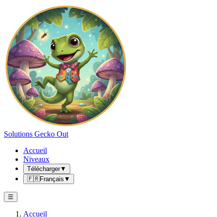
Solutions Gecko Out
Accueil
Niveaux
Télécharger
▼
🇫🇷
Français
▼
☰
Accueil