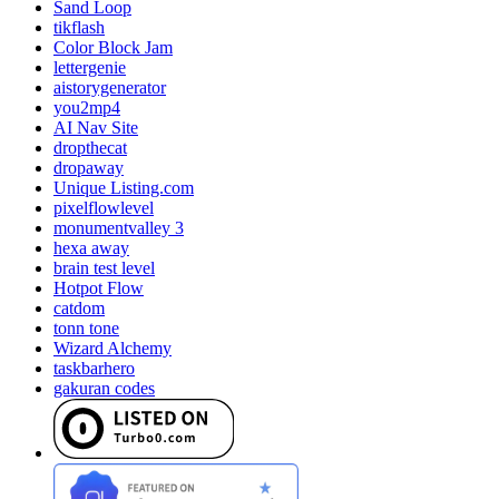
Sand Loop
tikflash
Color Block Jam
lettergenie
aistorygenerator
you2mp4
AI Nav Site
dropthecat
dropaway
Unique Listing.com
pixelflowlevel
monumentvalley 3
hexa away
brain test level
Hotpot Flow
catdom
tonn tone
Wizard Alchemy
taskbarhero
gakuran codes