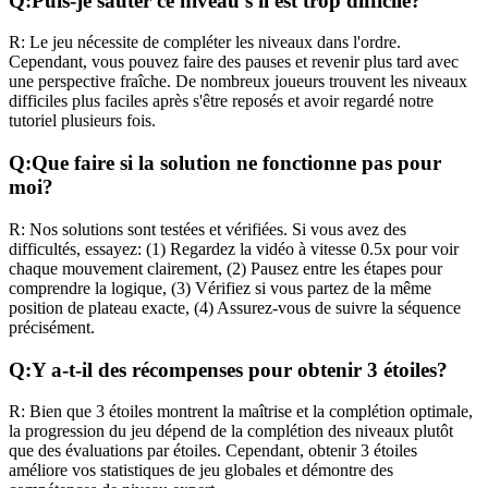
Q:
Puis-je sauter ce niveau s'il est trop difficile?
R:
Le jeu nécessite de compléter les niveaux dans l'ordre.
Cependant, vous pouvez faire des pauses et revenir plus tard avec
une perspective fraîche. De nombreux joueurs trouvent les niveaux
difficiles plus faciles après s'être reposés et avoir regardé notre
tutoriel plusieurs fois.
Q:
Que faire si la solution ne fonctionne pas pour
moi?
R:
Nos solutions sont testées et vérifiées. Si vous avez des
difficultés, essayez: (1) Regardez la vidéo à vitesse 0.5x pour voir
chaque mouvement clairement, (2) Pausez entre les étapes pour
comprendre la logique, (3) Vérifiez si vous partez de la même
position de plateau exacte, (4) Assurez-vous de suivre la séquence
précisément.
Q:
Y a-t-il des récompenses pour obtenir 3 étoiles?
R:
Bien que 3 étoiles montrent la maîtrise et la complétion optimale,
la progression du jeu dépend de la complétion des niveaux plutôt
que des évaluations par étoiles. Cependant, obtenir 3 étoiles
améliore vos statistiques de jeu globales et démontre des