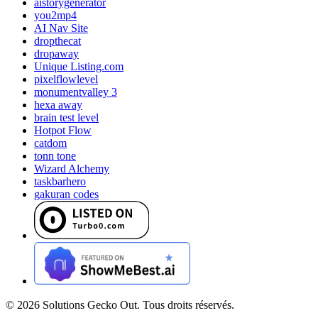
aistorygenerator
you2mp4
AI Nav Site
dropthecat
dropaway
Unique Listing.com
pixelflowlevel
monumentvalley 3
hexa away
brain test level
Hotpot Flow
catdom
tonn tone
Wizard Alchemy
taskbarhero
gakuran codes
©
2026
Solutions Gecko Out. Tous droits réservés.