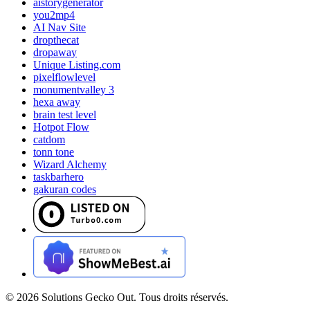
aistorygenerator
you2mp4
AI Nav Site
dropthecat
dropaway
Unique Listing.com
pixelflowlevel
monumentvalley 3
hexa away
brain test level
Hotpot Flow
catdom
tonn tone
Wizard Alchemy
taskbarhero
gakuran codes
©
2026
Solutions Gecko Out. Tous droits réservés.