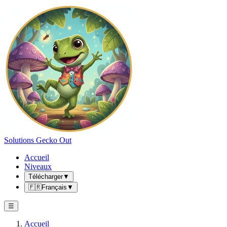
Solutions Gecko Out
Accueil
Niveaux
Télécharger
▼
🇫🇷
Français
▼
☰
Accueil