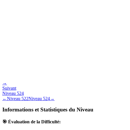
→
Suivant
Niveau
524
←
Niveau
522
Niveau
524
→
Informations et Statistiques du Niveau
🎯 Évaluation de la Difficulté: