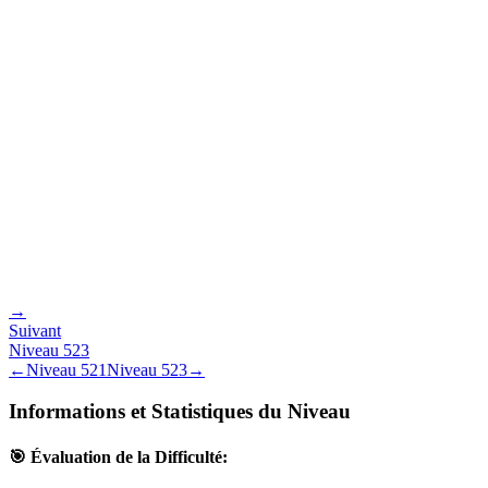
→
Suivant
Niveau
523
←
Niveau
521
Niveau
523
→
Informations et Statistiques du Niveau
🎯 Évaluation de la Difficulté: