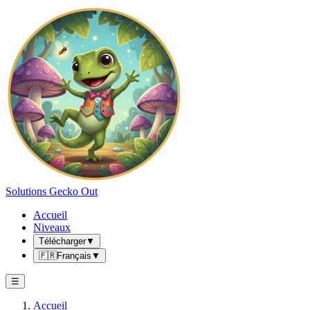
Solutions Gecko Out
Accueil
Niveaux
Télécharger
▼
🇫🇷
Français
▼
☰
Accueil