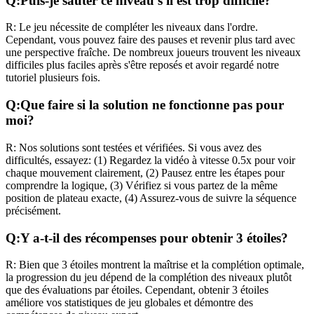
Q:
Puis-je sauter ce niveau s'il est trop difficile?
R:
Le jeu nécessite de compléter les niveaux dans l'ordre.
Cependant, vous pouvez faire des pauses et revenir plus tard avec
une perspective fraîche. De nombreux joueurs trouvent les niveaux
difficiles plus faciles après s'être reposés et avoir regardé notre
tutoriel plusieurs fois.
Q:
Que faire si la solution ne fonctionne pas pour
moi?
R:
Nos solutions sont testées et vérifiées. Si vous avez des
difficultés, essayez: (1) Regardez la vidéo à vitesse 0.5x pour voir
chaque mouvement clairement, (2) Pausez entre les étapes pour
comprendre la logique, (3) Vérifiez si vous partez de la même
position de plateau exacte, (4) Assurez-vous de suivre la séquence
précisément.
Q:
Y a-t-il des récompenses pour obtenir 3 étoiles?
R:
Bien que 3 étoiles montrent la maîtrise et la complétion optimale,
la progression du jeu dépend de la complétion des niveaux plutôt
que des évaluations par étoiles. Cependant, obtenir 3 étoiles
améliore vos statistiques de jeu globales et démontre des