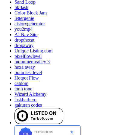
Sand Loop
tikflash
Color Block Jam
lettergenie
aistorygenerator
you2mp4
AI Nav Site
dropthecat
dropaway
Unique Listing.com
pixelflowlevel
monumentvalley 3
hexa away
brain test level
Hotpot Flow
catdom
tonn tone
Wizard Alchemy
taskbarhero
gakuran codes