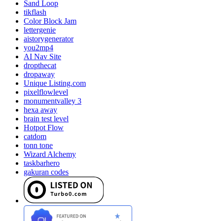
Sand Loop
tikflash
Color Block Jam
lettergenie
aistorygenerator
you2mp4
AI Nav Site
dropthecat
dropaway
Unique Listing.com
pixelflowlevel
monumentvalley 3
hexa away
brain test level
Hotpot Flow
catdom
tonn tone
Wizard Alchemy
taskbarhero
gakuran codes