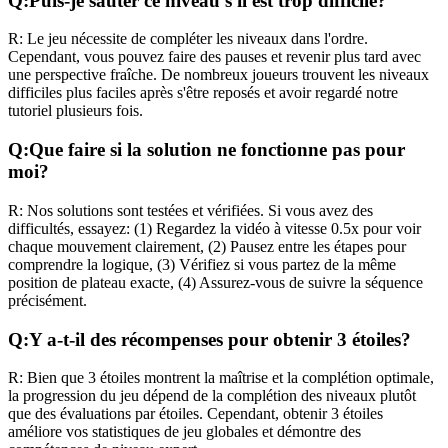
Q:
Puis-je sauter ce niveau s'il est trop difficile?
R:
Le jeu nécessite de compléter les niveaux dans l'ordre.
Cependant, vous pouvez faire des pauses et revenir plus tard avec
une perspective fraîche. De nombreux joueurs trouvent les niveaux
difficiles plus faciles après s'être reposés et avoir regardé notre
tutoriel plusieurs fois.
Q:
Que faire si la solution ne fonctionne pas pour
moi?
R:
Nos solutions sont testées et vérifiées. Si vous avez des
difficultés, essayez: (1) Regardez la vidéo à vitesse 0.5x pour voir
chaque mouvement clairement, (2) Pausez entre les étapes pour
comprendre la logique, (3) Vérifiez si vous partez de la même
position de plateau exacte, (4) Assurez-vous de suivre la séquence
précisément.
Q:
Y a-t-il des récompenses pour obtenir 3 étoiles?
R:
Bien que 3 étoiles montrent la maîtrise et la complétion optimale,
la progression du jeu dépend de la complétion des niveaux plutôt
que des évaluations par étoiles. Cependant, obtenir 3 étoiles
améliore vos statistiques de jeu globales et démontre des