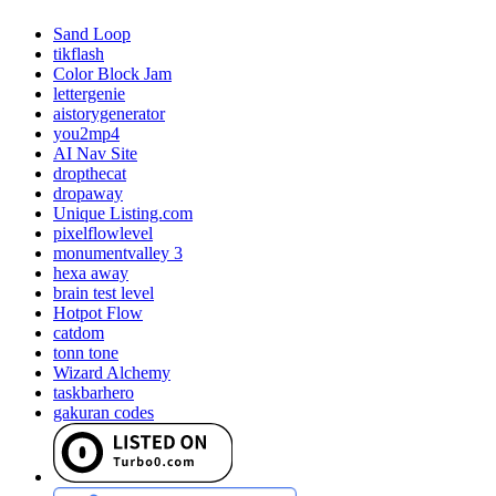
Sand Loop
tikflash
Color Block Jam
lettergenie
aistorygenerator
you2mp4
AI Nav Site
dropthecat
dropaway
Unique Listing.com
pixelflowlevel
monumentvalley 3
hexa away
brain test level
Hotpot Flow
catdom
tonn tone
Wizard Alchemy
taskbarhero
gakuran codes