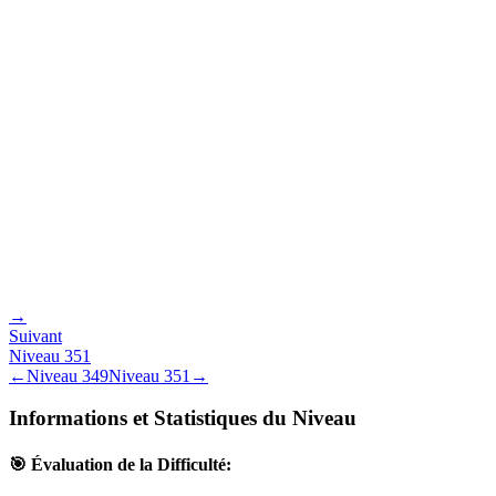
→
Suivant
Niveau
351
←
Niveau
349
Niveau
351
→
Informations et Statistiques du Niveau
🎯 Évaluation de la Difficulté: