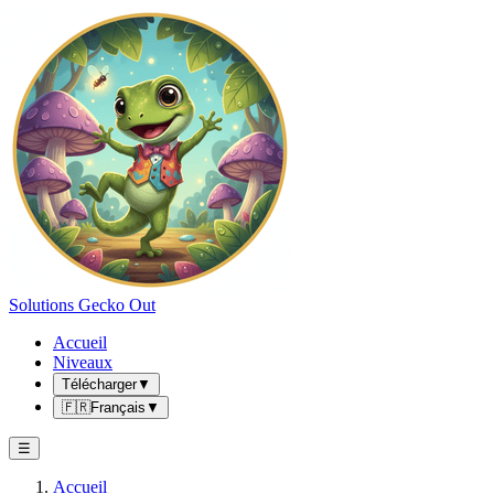
Solutions Gecko Out
Accueil
Niveaux
Télécharger
▼
🇫🇷
Français
▼
☰
Accueil