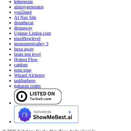
lettergenie
aistorygenerator
you2mp4
AI Nav Site
dropthecat
dropaway
Unique Listing.com
pixelflowlevel
monumentvalley 3
hexa away
brain test level
Hotpot Flow
catdom
tonn tone
Wizard Alchemy
taskbarhero
gakuran codes