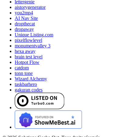
lettergenie
aistorygenerator
you2mp4
AI Nav Site
dropthecat
dropaway
Unique Listing.com
pixelflowlevel
monumentvalley 3
hexa away
brain test level
Hotpot Flow
catdom
tonn tone
Wizard Alchemy
taskbarhero
gakuran codes