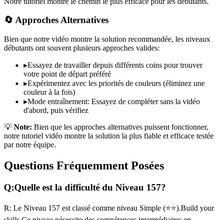
Notre tutoriel montre le chemin le plus efficace pour les débutants.
🔄 Approches Alternatives
Bien que notre vidéo montre la solution recommandée, les niveaux
débutants ont souvent plusieurs approches valides:
▸
Essayez de travailler depuis différents coins pour trouver
votre point de départ préféré
▸
Expérimentez avec les priorités de couleurs (éliminez une
couleur à la fois)
▸
Mode entraînement: Essayez de compléter sans la vidéo
d'abord, puis vérifiez
💡
Note:
Bien que les approches alternatives puissent fonctionner,
notre tutoriel vidéo montre la solution la plus fiable et efficace testée
par notre équipe.
Questions Fréquemment Posées
Q:
Quelle est la difficulté du Niveau
157
?
R:
Le Niveau
157
est classé comme niveau
Simple
(
⭐⭐
).
Build your
skills
Ce niveau nécessite des compétences
intermédiaires
en