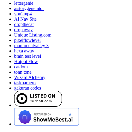
lettergenie
aistorygenerator
you2mp4
AI Nav Site
dropthecat
dropaway
Unique Listing.com
pixelflowlevel
monumentvalley 3
hexa away
brain test level
Hotpot Flow
catdom
tonn tone
Wizard Alchemy
taskbarhero
gakuran codes