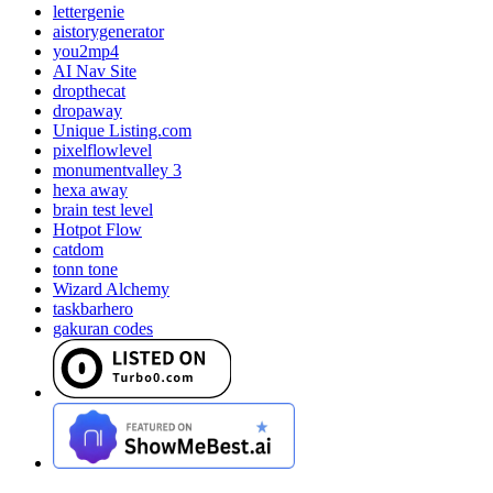
lettergenie
aistorygenerator
you2mp4
AI Nav Site
dropthecat
dropaway
Unique Listing.com
pixelflowlevel
monumentvalley 3
hexa away
brain test level
Hotpot Flow
catdom
tonn tone
Wizard Alchemy
taskbarhero
gakuran codes