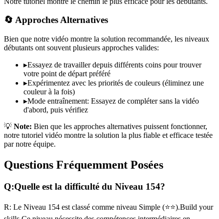
Notre tutoriel montre le chemin le plus efficace pour les débutants.
🔄 Approches Alternatives
Bien que notre vidéo montre la solution recommandée, les niveaux
débutants ont souvent plusieurs approches valides:
▸
Essayez de travailler depuis différents coins pour trouver
votre point de départ préféré
▸
Expérimentez avec les priorités de couleurs (éliminez une
couleur à la fois)
▸
Mode entraînement: Essayez de compléter sans la vidéo
d'abord, puis vérifiez
💡
Note:
Bien que les approches alternatives puissent fonctionner,
notre tutoriel vidéo montre la solution la plus fiable et efficace testée
par notre équipe.
Questions Fréquemment Posées
Q:
Quelle est la difficulté du Niveau
154
?
R:
Le Niveau
154
est classé comme niveau
Simple
(
⭐⭐
).
Build your
skills
Ce niveau nécessite des compétences
intermédiaires
en