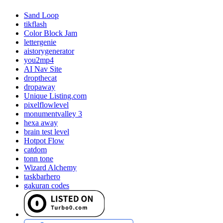
Sand Loop
tikflash
Color Block Jam
lettergenie
aistorygenerator
you2mp4
AI Nav Site
dropthecat
dropaway
Unique Listing.com
pixelflowlevel
monumentvalley 3
hexa away
brain test level
Hotpot Flow
catdom
tonn tone
Wizard Alchemy
taskbarhero
gakuran codes