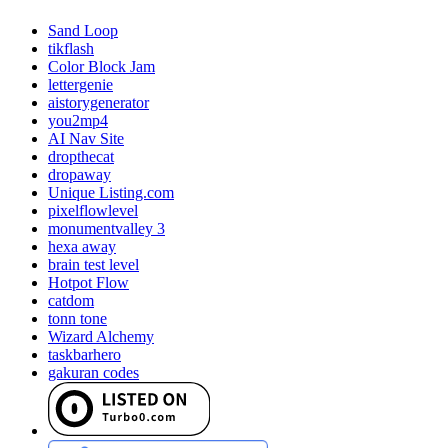
Sand Loop
tikflash
Color Block Jam
lettergenie
aistorygenerator
you2mp4
AI Nav Site
dropthecat
dropaway
Unique Listing.com
pixelflowlevel
monumentvalley 3
hexa away
brain test level
Hotpot Flow
catdom
tonn tone
Wizard Alchemy
taskbarhero
gakuran codes