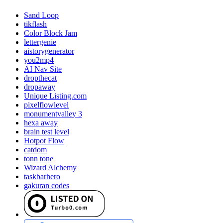
Sand Loop
tikflash
Color Block Jam
lettergenie
aistorygenerator
you2mp4
AI Nav Site
dropthecat
dropaway
Unique Listing.com
pixelflowlevel
monumentvalley 3
hexa away
brain test level
Hotpot Flow
catdom
tonn tone
Wizard Alchemy
taskbarhero
gakuran codes