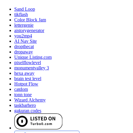
Sand Loop
tikflash
Color Block Jam
lettergenie
aistorygenerator
you2mp4
AI Nav Site
dropthecat
dropaway
Unique Listing.com
pixelflowlevel
monumentvalley 3
hexa away
brain test level
Hotpot Flow
catdom
tonn tone
Wizard Alchemy
taskbarhero
gakuran codes