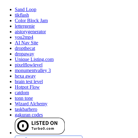
Sand Loop
tikflash
Color Block Jam
lettergenie
aistorygenerator
you2mp4
AI Nav Site
dropthecat
dropaway
Unique Listing.com
pixelflowlevel
monumentvalley 3
hexa away
brain test level
Hotpot Flow
catdom
tonn tone
Wizard Alchemy
taskbarhero
gakuran codes