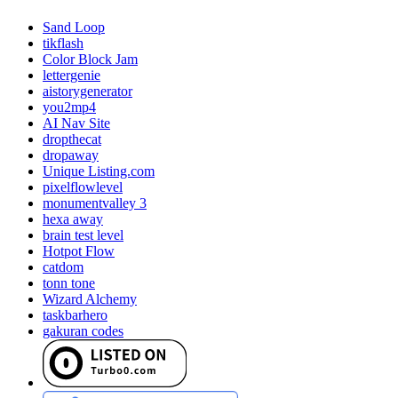
Sand Loop
tikflash
Color Block Jam
lettergenie
aistorygenerator
you2mp4
AI Nav Site
dropthecat
dropaway
Unique Listing.com
pixelflowlevel
monumentvalley 3
hexa away
brain test level
Hotpot Flow
catdom
tonn tone
Wizard Alchemy
taskbarhero
gakuran codes