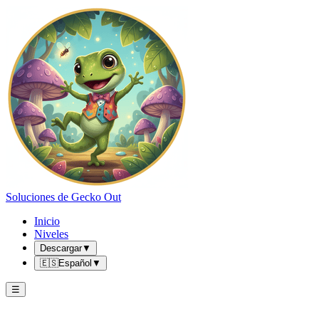
Soluciones de Gecko Out
Inicio
Niveles
Descargar
▼
🇪🇸
Español
▼
☰