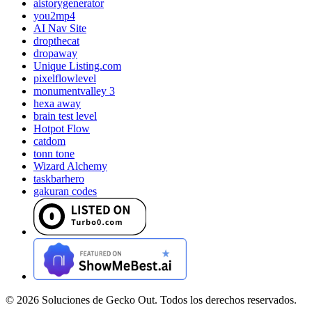
aistorygenerator
you2mp4
AI Nav Site
dropthecat
dropaway
Unique Listing.com
pixelflowlevel
monumentvalley 3
hexa away
brain test level
Hotpot Flow
catdom
tonn tone
Wizard Alchemy
taskbarhero
gakuran codes
©
2026
Soluciones de Gecko Out. Todos los derechos reservados.