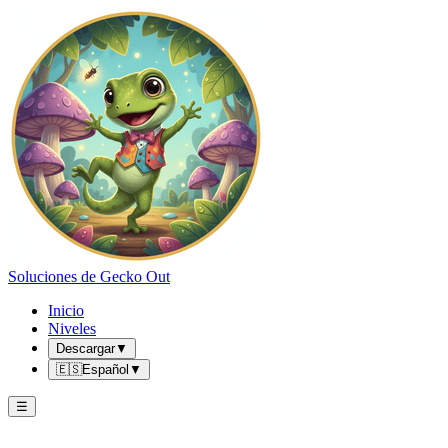
Soluciones de Gecko Out
Inicio
Niveles
Descargar
▼
🇪🇸
Español
▼
☰