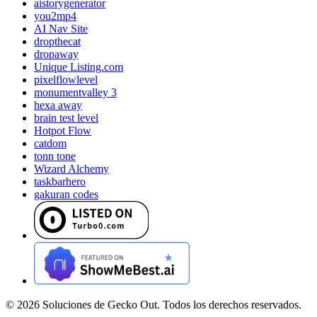
aistorygenerator
you2mp4
AI Nav Site
dropthecat
dropaway
Unique Listing.com
pixelflowlevel
monumentvalley 3
hexa away
brain test level
Hotpot Flow
catdom
tonn tone
Wizard Alchemy
taskbarhero
gakuran codes
©
2026
Soluciones de Gecko Out. Todos los derechos reservados.