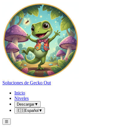
Soluciones de Gecko Out
Inicio
Niveles
Descargar
▼
🇪🇸
Español
▼
☰