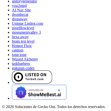
aistorygenerator
you2mp4
AI Nav Site
dropthecat
dropaway
Unique Listing.com
pixelflowlevel
monumentvalley 3
hexa away
brain test level
Hotpot Flow
catdom
tonn tone
Wizard Alchemy
taskbarhero
gakuran codes
©
2026
Soluciones de Gecko Out. Todos los derechos reservados.