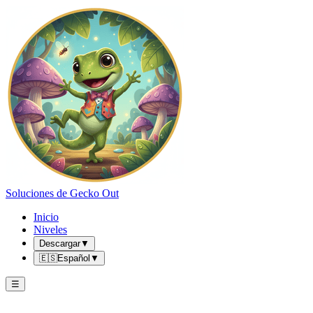
Soluciones de Gecko Out
Inicio
Niveles
Descargar
▼
🇪🇸
Español
▼
☰