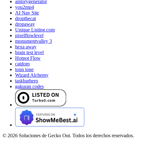
aistorygenerator
you2mp4
AI Nav Site
dropthecat
dropaway
Unique Listing.com
pixelflowlevel
monumentvalley 3
hexa away
brain test level
Hotpot Flow
catdom
tonn tone
Wizard Alchemy
taskbarhero
gakuran codes
©
2026
Soluciones de Gecko Out. Todos los derechos reservados.