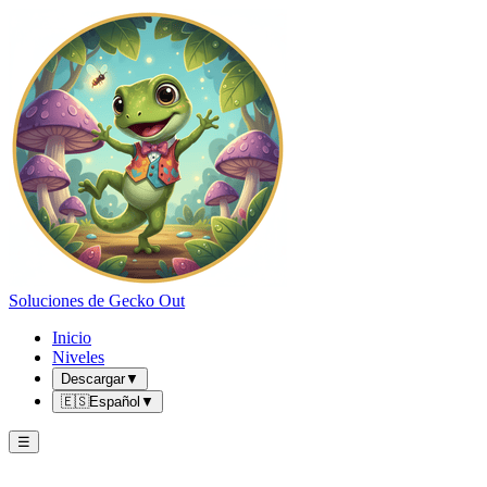
Soluciones de Gecko Out
Inicio
Niveles
Descargar
▼
🇪🇸
Español
▼
☰