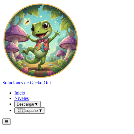
Soluciones de Gecko Out
Inicio
Niveles
Descargar
▼
🇪🇸
Español
▼
☰