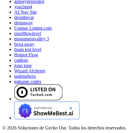
aistorygenerator
you2mp4
AI Nav Site
dropthecat
dropaway
Unique Listing.com
pixelflowlevel
monumentvalley 3
hexa away
brain test level
Hotpot Flow
catdom
tonn tone
Wizard Alchemy
taskbarhero
gakuran codes
©
2026
Soluciones de Gecko Out. Todos los derechos reservados.