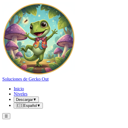
Soluciones de Gecko Out
Inicio
Niveles
Descargar
▼
🇪🇸
Español
▼
☰