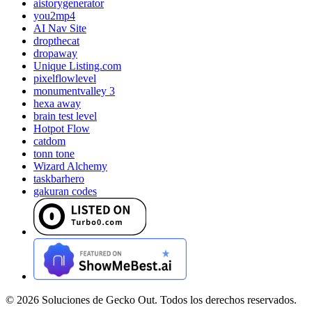
aistorygenerator
you2mp4
AI Nav Site
dropthecat
dropaway
Unique Listing.com
pixelflowlevel
monumentvalley 3
hexa away
brain test level
Hotpot Flow
catdom
tonn tone
Wizard Alchemy
taskbarhero
gakuran codes
©
2026
Soluciones de Gecko Out. Todos los derechos reservados.