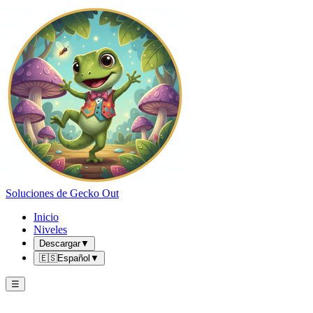
Soluciones de Gecko Out
Inicio
Niveles
Descargar
▼
🇪🇸
Español
▼
☰