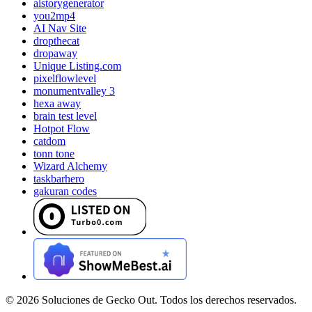
aistorygenerator
you2mp4
AI Nav Site
dropthecat
dropaway
Unique Listing.com
pixelflowlevel
monumentvalley 3
hexa away
brain test level
Hotpot Flow
catdom
tonn tone
Wizard Alchemy
taskbarhero
gakuran codes
©
2026
Soluciones de Gecko Out. Todos los derechos reservados.