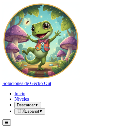
Soluciones de Gecko Out
Inicio
Niveles
Descargar
▼
🇪🇸
Español
▼
☰