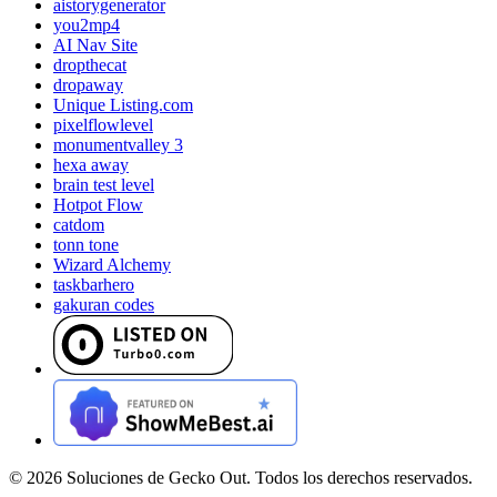
aistorygenerator
you2mp4
AI Nav Site
dropthecat
dropaway
Unique Listing.com
pixelflowlevel
monumentvalley 3
hexa away
brain test level
Hotpot Flow
catdom
tonn tone
Wizard Alchemy
taskbarhero
gakuran codes
©
2026
Soluciones de Gecko Out. Todos los derechos reservados.