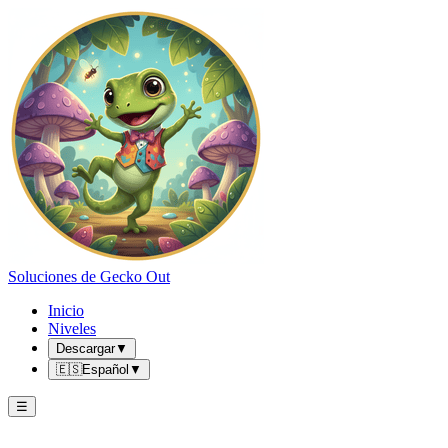
Soluciones de Gecko Out
Inicio
Niveles
Descargar
▼
🇪🇸
Español
▼
☰