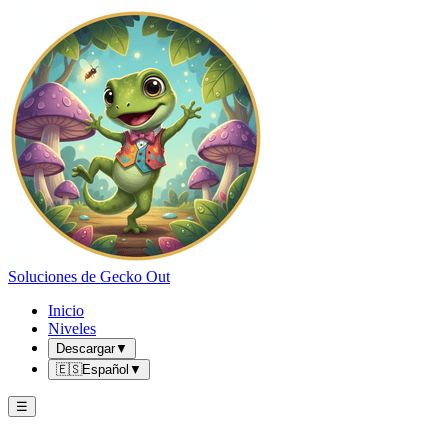
Soluciones de Gecko Out
Inicio
Niveles
Descargar
▼
🇪🇸
Español
▼
☰