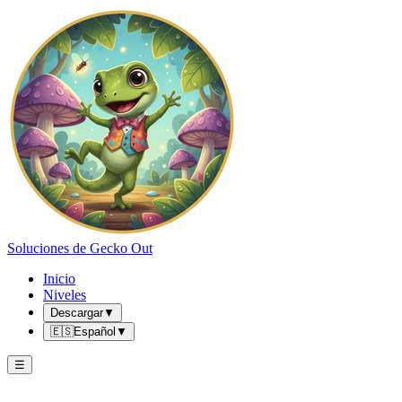
Soluciones de Gecko Out
Inicio
Niveles
Descargar
▼
🇪🇸
Español
▼
☰