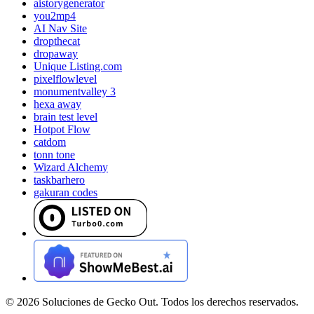
aistorygenerator
you2mp4
AI Nav Site
dropthecat
dropaway
Unique Listing.com
pixelflowlevel
monumentvalley 3
hexa away
brain test level
Hotpot Flow
catdom
tonn tone
Wizard Alchemy
taskbarhero
gakuran codes
©
2026
Soluciones de Gecko Out. Todos los derechos reservados.