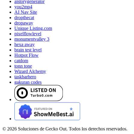
aistorygenerator
you2mp4
AI Nav Site
dropthecat
dropaway
Unique Listing.com
pixelflowlevel
monumentvalley 3
hexa away
brain test level
Hotpot Flow
catdom
tonn tone
Wizard Alchemy
taskbarhero
gakuran codes
©
2026
Soluciones de Gecko Out. Todos los derechos reservados.