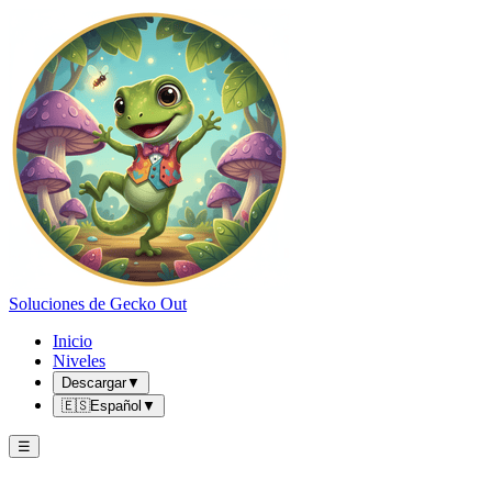
Soluciones de Gecko Out
Inicio
Niveles
Descargar
▼
🇪🇸
Español
▼
☰