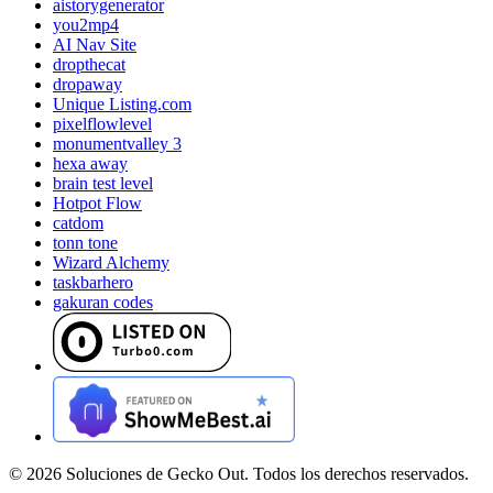
aistorygenerator
you2mp4
AI Nav Site
dropthecat
dropaway
Unique Listing.com
pixelflowlevel
monumentvalley 3
hexa away
brain test level
Hotpot Flow
catdom
tonn tone
Wizard Alchemy
taskbarhero
gakuran codes
©
2026
Soluciones de Gecko Out. Todos los derechos reservados.