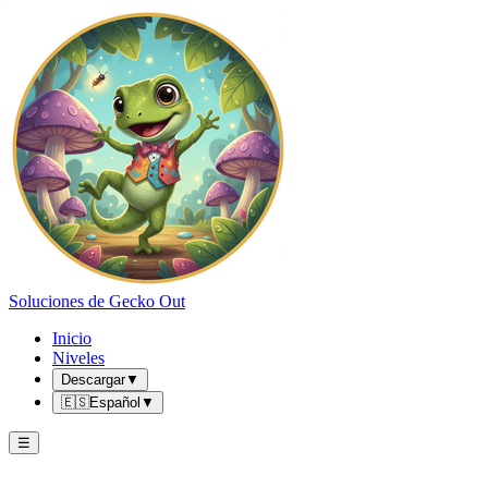
Soluciones de Gecko Out
Inicio
Niveles
Descargar
▼
🇪🇸
Español
▼
☰