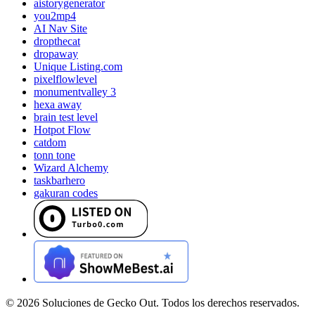
aistorygenerator
you2mp4
AI Nav Site
dropthecat
dropaway
Unique Listing.com
pixelflowlevel
monumentvalley 3
hexa away
brain test level
Hotpot Flow
catdom
tonn tone
Wizard Alchemy
taskbarhero
gakuran codes
©
2026
Soluciones de Gecko Out. Todos los derechos reservados.