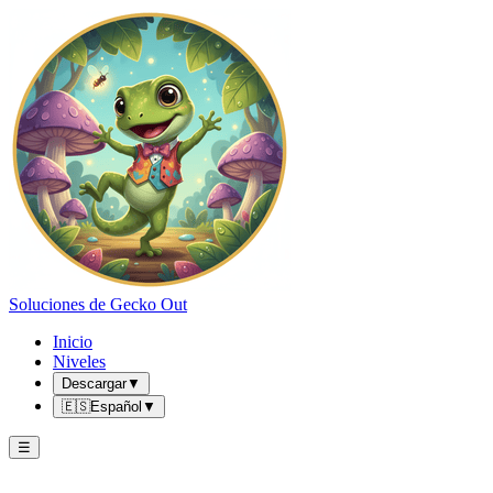
Soluciones de Gecko Out
Inicio
Niveles
Descargar
▼
🇪🇸
Español
▼
☰