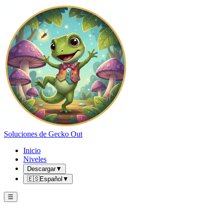
Soluciones de Gecko Out
Inicio
Niveles
Descargar
▼
🇪🇸
Español
▼
☰