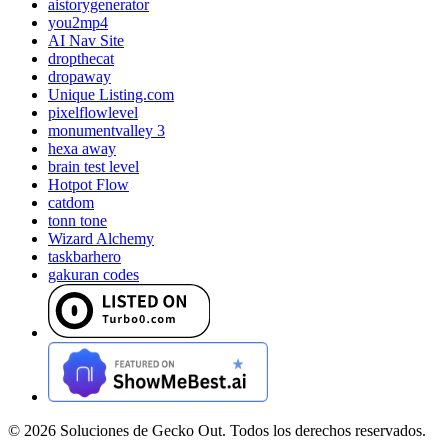
aistorygenerator
you2mp4
AI Nav Site
dropthecat
dropaway
Unique Listing.com
pixelflowlevel
monumentvalley 3
hexa away
brain test level
Hotpot Flow
catdom
tonn tone
Wizard Alchemy
taskbarhero
gakuran codes
©
2026
Soluciones de Gecko Out. Todos los derechos reservados.