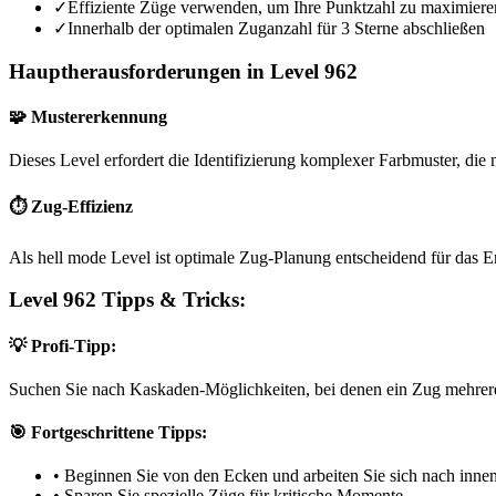
✓
Effiziente Züge verwenden, um Ihre Punktzahl zu maximiere
✓
Innerhalb der optimalen Zuganzahl für 3 Sterne abschließen
Hauptherausforderungen in Level 962
🧩 Mustererkennung
Dieses Level erfordert die Identifizierung komplexer Farbmuster, die m
⏱️ Zug-Effizienz
Als hell mode Level ist optimale Zug-Planung entscheidend für das E
Level 962 Tipps & Tricks:
💡 Profi-Tipp:
Suchen Sie nach Kaskaden-Möglichkeiten, bei denen ein Zug mehrere
🎯 Fortgeschrittene Tipps:
•
Beginnen Sie von den Ecken und arbeiten Sie sich nach inne
•
Sparen Sie spezielle Züge für kritische Momente