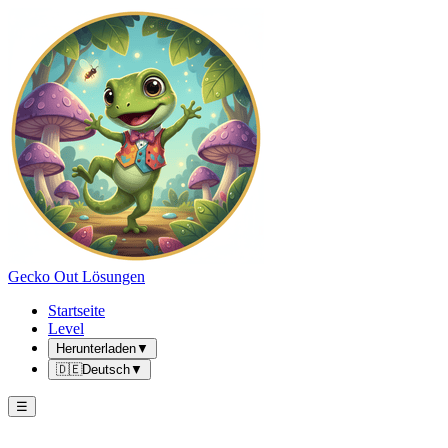
Gecko Out Lösungen
Startseite
Level
Herunterladen
▼
🇩🇪
Deutsch
▼
☰