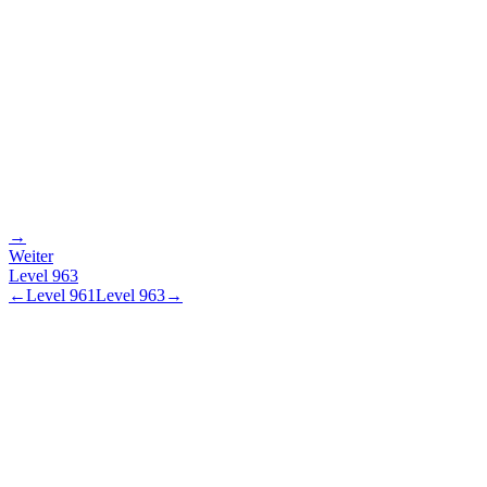
→
Weiter
Level
963
←
Level
961
Level
963
→